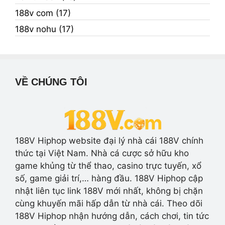
188v com (17)
188v nohu (17)
VỀ CHÚNG TÔI
188V Hiphop website đại lý nhà cái 188V chính
thức tại Việt Nam. Nhà cá cược sở hữu kho
game khủng từ thể thao, casino trực tuyến, xổ
số, game giải trí,… hàng đầu. 188V Hiphop cập
nhật liên tục link 188V mới nhất, không bị chặn
cùng khuyến mãi hấp dẫn từ nhà cái. Theo dõi
188V Hiphop nhận hướng dẫn, cách chơi, tin tức