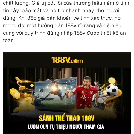
chất lượng. Giá trị cốt lõi của thương hiệu nằm ở tính
tin cậy, bảo mật và hỗ trợ nhanh nhạy cho người
dùng. Khi độc giả băn khoăn về tính xác thực, họ
mong đợi một hướng dẫn 188v rõ ràng và dễ hiểu,
cùng với quy trình đăng nhập 188v được thiết kế an
toàn.