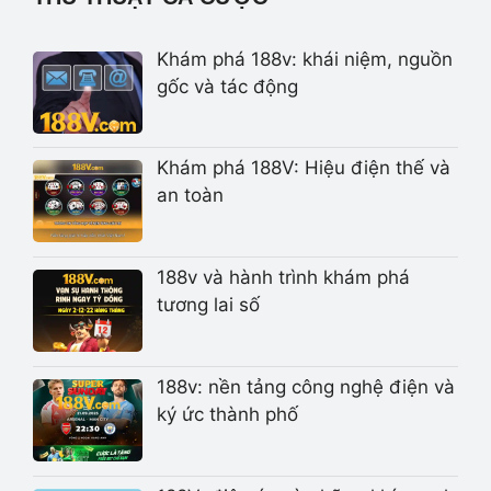
Khám phá 188v: khái niệm, nguồn
gốc và tác động
Khám phá 188V: Hiệu điện thế và
an toàn
188v và hành trình khám phá
tương lai số
188v: nền tảng công nghệ điện và
ký ức thành phố