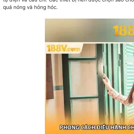
quá nóng và hỏng hóc.