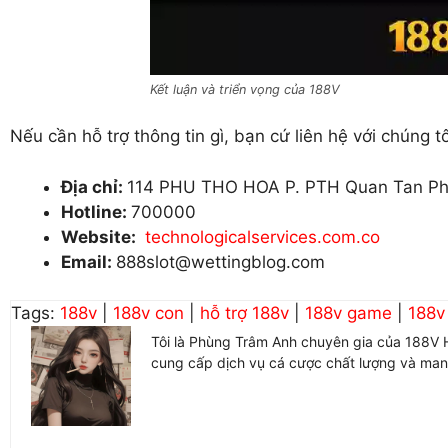
Kết luận và triển vọng của 188V
Nếu cần hỗ trợ thông tin gì, bạn cứ liên hệ với chúng t
Địa chỉ:
114 PHU THO HOA P. PTH Quan Tan Ph
Hotline:
700000
Website:
technologicalservices.com.co
Email:
888slot@wettingblog.com
Tags:
188v
|
188v con
|
hỗ trợ 188v
|
188v game
|
188v
Tôi là Phùng Trâm Anh chuyên gia của 188V H
cung cấp dịch vụ cá cược chất lượng và mang