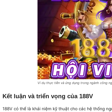
Ví dụ thực tiễn và ứng dụng trong ngành công n
Kết luận và triển vọng của 188V
188V có thể là khái niệm kỹ thuật cho các hệ thống nguồ