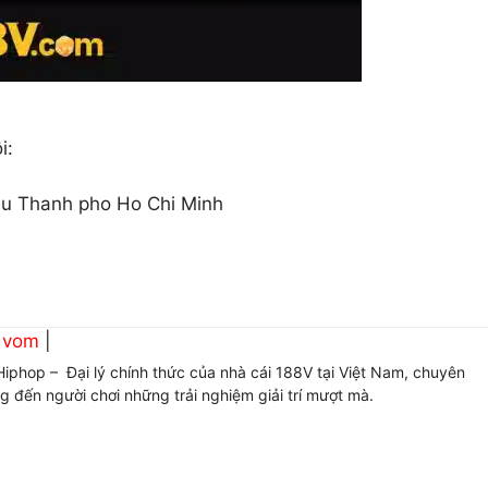
ôi:
u Thanh pho Ho Chi Minh
 vom
|
iphop – Đại lý chính thức của nhà cái 188V tại Việt Nam, chuyên
 đến người chơi những trải nghiệm giải trí mượt mà.