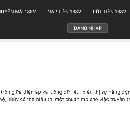
UYẾN MÃI 188V
NẠP TIỀN 188V
RÚT TIỀN 188V
ĐĂNG NHẬP
rộn giữa điện áp và luồng dữ liệu, biểu thị sự năng độ
ệ, 188v có thể biểu thị một chuẩn mở cho việc truyền tả