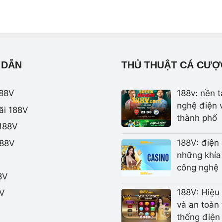
 DẪN
THỦ THUẬT CÁ CƯỢ
188V
188v: nền 
nghệ điện 
ãi 188V
thành phố
 188V
188V: điện
188V
những khía
công nghệ
8V
188V: Hiệu
8V
và an toàn
thống điện