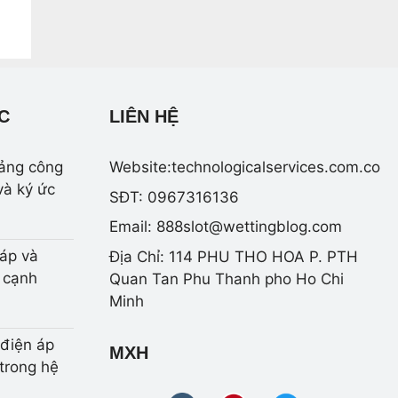
C
LIÊN HỆ
tảng công
Website:technologicalservices.com.co
và ký ức
SĐT: 0967316136
Email:
888slot@wettingblog.com
 áp và
Địa Chỉ: 114 PHU THO HOA P. PTH
 cạnh
Quan Tan Phu Thanh pho Ho Chi
Minh
 điện áp
MXH
 trong hệ