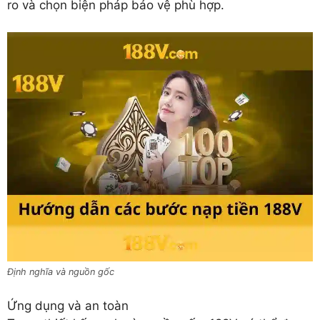
ro và chọn biện pháp bảo vệ phù hợp.
Định nghĩa và nguồn gốc
Ứng dụng và an toàn