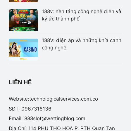
188v: nền tảng công nghệ điện và
ký ức thành phố
188V: điện áp và những khía cạnh
công nghệ
LIÊN HỆ
Website:technologicalservices.com.co
SĐT: 0967316136
Email:
888slot@wettingblog.com
Địa Chỉ: 114 PHU THO HOA P. PTH Quan Tan