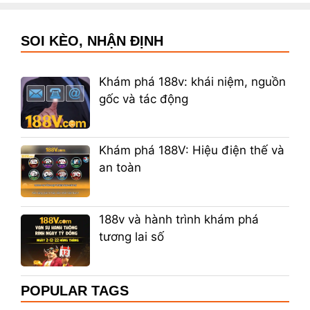
SOI KÈO, NHẬN ĐỊNH
Khám phá 188v: khái niệm, nguồn
gốc và tác động
Khám phá 188V: Hiệu điện thế và
an toàn
188v và hành trình khám phá
tương lai số
POPULAR TAGS