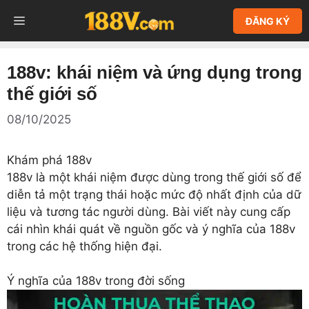
Chuyển
MENU
ĐĂNG KÝ
đến
nội
dung
188v: khái niệm và ứng dụng trong
thế giới số
08/10/2025
Khám phá 188v
188v là một khái niệm được dùng trong thế giới số để
diễn tả một trạng thái hoặc mức độ nhất định của dữ
liệu và tương tác người dùng. Bài viết này cung cấp
cái nhìn khái quát về nguồn gốc và ý nghĩa của 188v
trong các hệ thống hiện đại.
Ý nghĩa của 188v trong đời sống