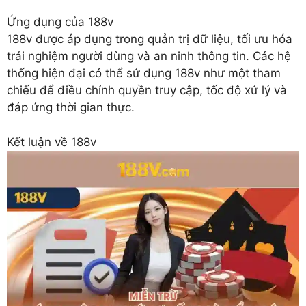
Ứng dụng của 188v
188v được áp dụng trong quản trị dữ liệu, tối ưu hóa
trải nghiệm người dùng và an ninh thông tin. Các hệ
thống hiện đại có thể sử dụng 188v như một tham
chiếu để điều chỉnh quyền truy cập, tốc độ xử lý và
đáp ứng thời gian thực.
Kết luận về 188v