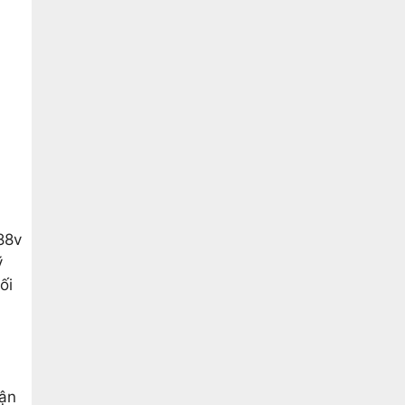
88v
ỹ
ối
hận