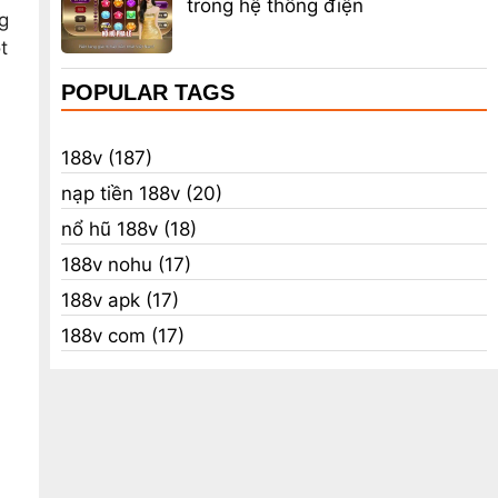
trong hệ thống điện
g
t
POPULAR TAGS
188v (187)
nạp tiền 188v (20)
nổ hũ 188v (18)
188v nohu (17)
188v apk (17)
188v com (17)