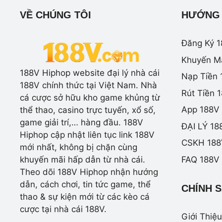
VỀ CHÚNG TÔI
HƯỚNG
Đăng Ký 
Khuyến M
188V Hiphop website đại lý nhà cái
Nạp Tiền
188V chính thức tại Việt Nam. Nhà
Rút Tiền 
cá cược sở hữu kho game khủng từ
App 188V
thể thao, casino trực tuyến, xổ số,
game giải trí,… hàng đầu. 188V
ĐẠI LÝ 18
Hiphop cập nhật liên tục link 188V
CSKH 18
mới nhất, không bị chặn cùng
FAQ 188V
khuyến mãi hấp dẫn từ nhà cái.
Theo dõi 188V Hiphop nhận hướng
dẫn, cách chơi, tin tức game, thể
CHÍNH 
thao & sự kiện mới từ các kèo cá
cược tại nhà cái 188V.
Giới Thiệ