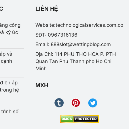
C
LIÊN HỆ
tảng công
Website:technologicalservices.com.co
và ký ức
SĐT: 0967316136
Email:
888slot@wettingblog.com
 áp và
Địa Chỉ: 114 PHU THO HOA P. PTH
 cạnh
Quan Tan Phu Thanh pho Ho Chi
Minh
 điện áp
MXH
 trong hệ
trình số