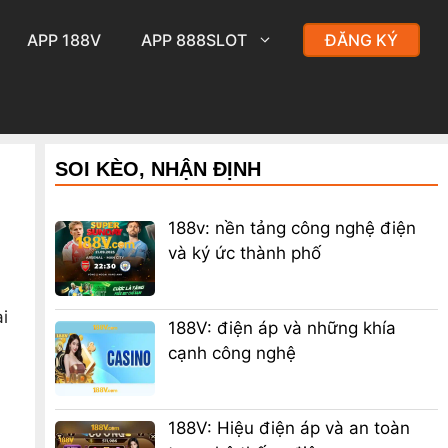
APP 188V
APP 888SLOT
ĐĂNG KÝ
SOI KÈO, NHẬN ĐỊNH
188v: nền tảng công nghệ điện
và ký ức thành phố
i
188V: điện áp và những khía
cạnh công nghệ
188V: Hiệu điện áp và an toàn