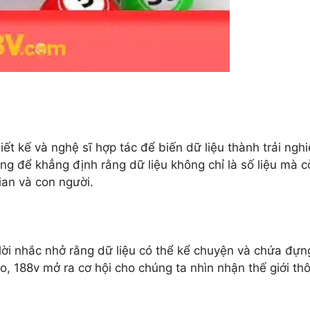
ết kế và nghệ sĩ hợp tác để biến dữ liệu thành trải ngh
g để khẳng định rằng dữ liệu không chỉ là số liệu mà c
ian và con người.
lời nhắc nhở rằng dữ liệu có thể kể chuyện và chứa đựn
o, 188v mở ra cơ hội cho chúng ta nhìn nhận thế giới th