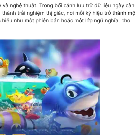
 và nghệ thuật. Trong bối cảnh lưu trữ dữ liệu ngày càn
u thành trải nghiệm thị giác, nơi mỗi ký hiệu trở thành mộ
c hiểu như một phiên bản hoặc một lớp ngữ nghĩa, cho