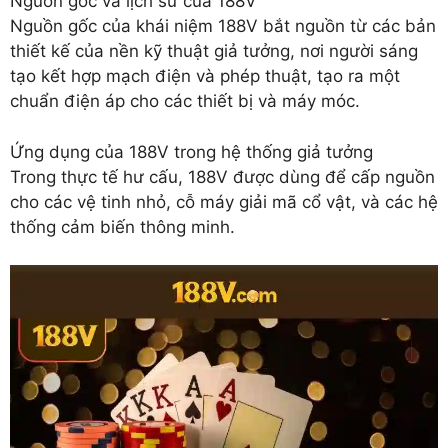
Nguồn gốc và lịch sử của 188V
Nguồn gốc của khái niệm 188V bắt nguồn từ các bản
thiết kế của nền kỹ thuật giả tưởng, nơi người sáng
tạo kết hợp mạch điện và phép thuật, tạo ra một
chuẩn điện áp cho các thiết bị và máy móc.
Ứng dụng của 188V trong hệ thống giả tưởng
Trong thực tế hư cấu, 188V được dùng để cấp nguồn
cho các vệ tinh nhỏ, cỗ máy giải mã cổ vật, và các hệ
thống cảm biến thông minh.