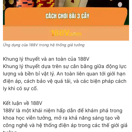
Ứng dụng của 188V trong hệ thống giả tưởng
Khung lý thuyết và an toàn của 188V
Khung lý thuyết dựa trên sự cân bằng giữa động lực
lượng và bền bỉ vật lý. An toàn liên quan tới giới hạn
điện áp, cách bảo vệ quá tải, và các biện pháp cách
ly khi có sự cố.
Kết luận về 188V
188V là một khái niệm hấp dẫn để khám phá trong
khoa học viễn tưởng, mở ra khả năng sáng tạo về
công nghệ và hệ thống điện áp trong các thế giới giả