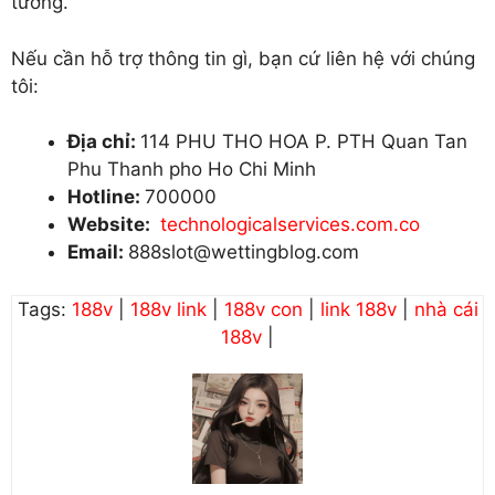
tưởng.
Nếu cần hỗ trợ thông tin gì, bạn cứ liên hệ với chúng
tôi:
Địa chỉ:
114 PHU THO HOA P. PTH Quan Tan
Phu Thanh pho Ho Chi Minh
Hotline:
700000
Website:
technologicalservices.com.co
Email:
888slot@wettingblog.com
Tags:
188v
|
188v link
|
188v con
|
link 188v
|
nhà cái
188v
|