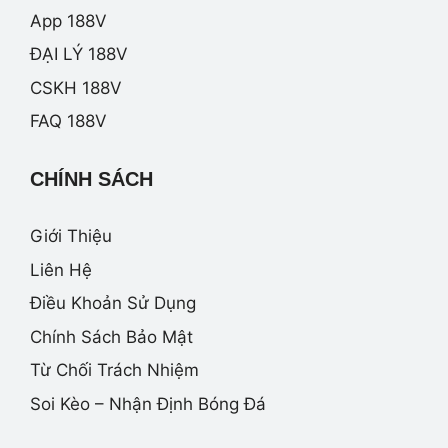
App 188V
ĐẠI LÝ 188V
CSKH 188V
FAQ 188V
CHÍNH SÁCH
Giới Thiệu
Liên Hệ
Điều Khoản Sử Dụng
Chính Sách Bảo Mật
Từ Chối Trách Nhiệm
Soi Kèo – Nhận Định Bóng Đá