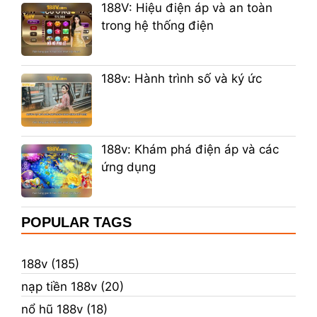
188V: Hiệu điện áp và an toàn
trong hệ thống điện
188v: Hành trình số và ký ức
188v: Khám phá điện áp và các
ứng dụng
POPULAR TAGS
188v (185)
nạp tiền 188v (20)
nổ hũ 188v (18)