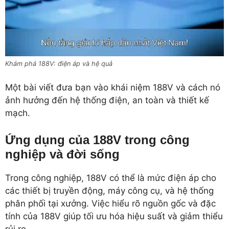
Khám phá 188V: điện áp và hệ quả
Một bài viết đưa bạn vào khái niệm 188V và cách nó
ảnh hưởng đến hệ thống điện, an toàn và thiết kế
mạch.
Ứng dụng của 188V trong công
nghiệp và đời sống
Trong công nghiệp, 188V có thể là mức điện áp cho
các thiết bị truyền động, máy công cụ, và hệ thống
phân phối tại xưởng. Việc hiểu rõ nguồn gốc và đặc
tính của 188V giúp tối ưu hóa hiệu suất và giảm thiểu
rủi ro.