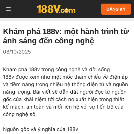
Chuyển
MENU
ĐĂNG KÝ
đến
nội
dung
Khám phá 188v: một hành trình từ
ánh sáng đến công nghệ
08/10/2025
Khám phá 188v trong công nghệ và đời sống
188v được xem như một mốc tham chiếu về điện áp
và tiềm năng trong nhiều hệ thống điện tử và nguồn
năng lượng. Bài viết sẽ dẫn dắt người đọc từ nguồn
gốc của khái niệm tới cách nó xuất hiện trong thiết
kế mạch, an toàn và mối liên hệ với sự tiến bộ của
công nghệ số.
Nguồn gốc và ý nghĩa của 188v