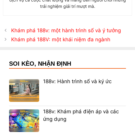
trải nghiệm giải trí mượt mà.
Khám phá 188v: một hành trình số và ý tưởng
Khám phá 188V: một khái niệm đa ngành
SOI KÈO, NHẬN ĐỊNH
188v: Hành trình số và ký ức
188v: Khám phá điện áp và các
ứng dụng