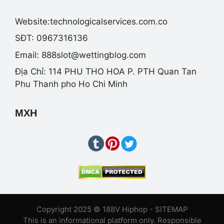
Website:technologicalservices.com.co
SĐT: 0967316136
Email:
888slot@wettingblog.com
Địa Chỉ: 114 PHU THO HOA P. PTH Quan Tan
Phu Thanh pho Ho Chi Minh
MXH
Copyright 2025 © 188V Hiphop -
SITEMAP
This is an informational platform only. Responsible