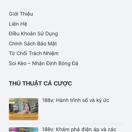
Giới Thiệu
Liên Hệ
Điều Khoản Sử Dụng
Chính Sách Bảo Mật
Từ Chối Trách Nhiệm
Soi Kèo – Nhận Định Bóng Đá
THỦ THUẬT CÁ CƯỢC
188v: Hành trình số và ký ức
188v: Khám phá điện áp và các