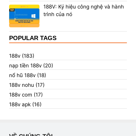
188V: Ký hiệu công nghệ và hành
trình của nó
POPULAR TAGS
188v (183)
nạp tiền 188v (20)
nổ hũ 188v (18)
188v nohu (17)
188v com (17)
188v apk (16)