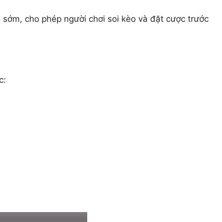
o sớm, cho phép người chơi soi kèo và đặt cược trước
c: