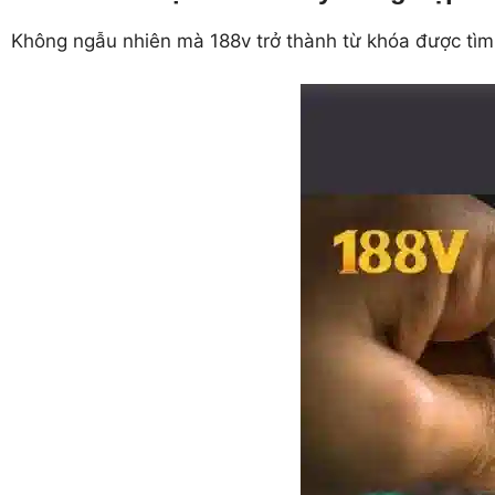
Không ngẫu nhiên mà 188v trở thành từ khóa được tìm k