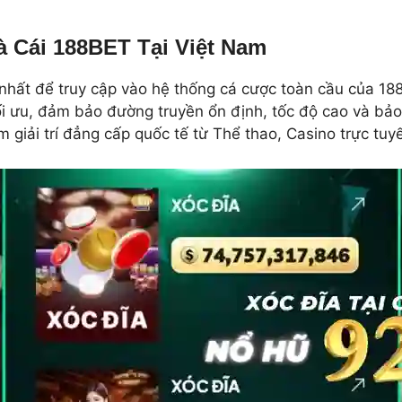
 Cái 188BET Tại Việt Nam
 nhất để truy cập vào hệ thống cá cược toàn cầu của 188
ối ưu, đảm bảo đường truyền ổn định, tốc độ cao và bảo 
 giải trí đẳng cấp quốc tế từ Thể thao, Casino trực tuy