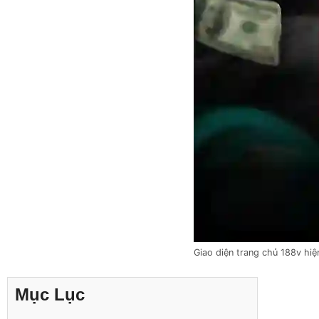
Giao diện trang chủ 188v hiệ
Mục Lục