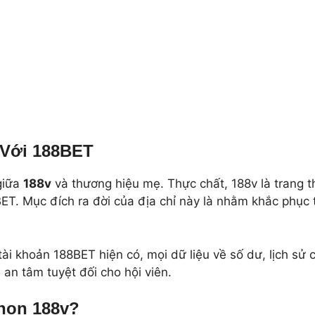
 Với 188BET
giữa
188v
và thương hiệu mẹ. Thực chất, 188v là trang th
T. Mục đích ra đời của địa chỉ này là nhằm khắc phục t
ài khoản 188BET hiện có, mọi dữ liệu về số dư, lịch 
 an tâm tuyệt đối cho hội viên.
họn 188v?