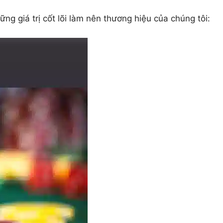
g giá trị cốt lõi làm nên thương hiệu của chúng tôi: